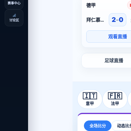
赛事中心
德甲
2
-
0
拜仁慕尼黑
讨论区
观看直播
足球直播
🇮🇹
🇫🇷
意甲
法甲
全场比分
动态比