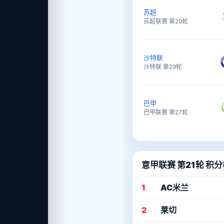
苏超
苏超联赛 第29轮
沙特联
沙特联 第29轮
巴甲
巴甲联赛 第27轮
意甲联赛 第21轮 积
1
AC米兰
2
莱切