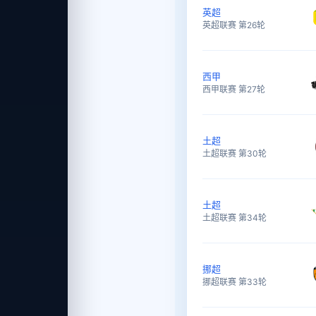
英超
英超联赛 第26轮
西甲
西甲联赛 第27轮
土超
土超联赛 第30轮
土超
土超联赛 第34轮
挪超
挪超联赛 第33轮