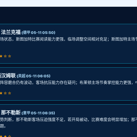
S 法兰克福
(德甲 05-11 05:50)
场状态，斯图加特比赛阅读能力更强，临场调整空间相对充足；斯图加特主场
★☆☆
 西汉姆联
(英超 05-11 06:05)
阵容磨合仍有波动，客场抗压能力存在疑问；布莱顿主场节奏掌控能力更强，
★☆☆
S 那不勒斯
(意甲 05-11 06:35)
势判断，那不勒斯客场压迫强度不足，若开局被动，比赛难度会明显增加；那
题。
★★☆