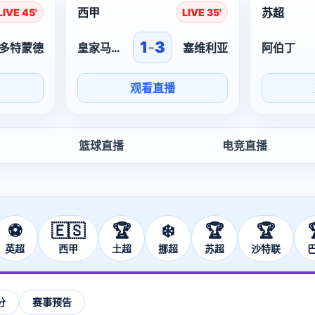
西甲
苏超
LIVE 45'
LIVE 35'
1
-
3
多特蒙德
皇家马德里
塞维利亚
阿伯丁
观看直播
篮球直播
电竞直播
⚽
🇪🇸
🏆
❄️
🏆
🏆
英超
西甲
土超
挪超
苏超
沙特联
分
赛事预告