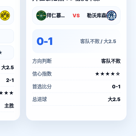
拜仁慕尼黑
VS
勒沃库森
0-1
客队不败 / 大2.5
★
方向判断
客队不败
大2.5
信心指数
★★★★☆
2-1
首选比分
0-1
★★★
总进球
大2.5
主胜