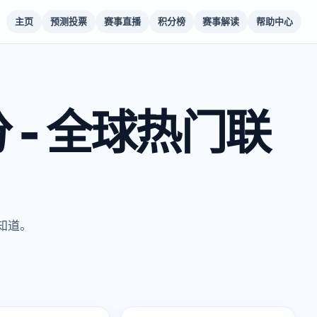
主页
预测投票
赛事直播
积分榜
赛事解读
帮助中心
- 全球热门联
知道。