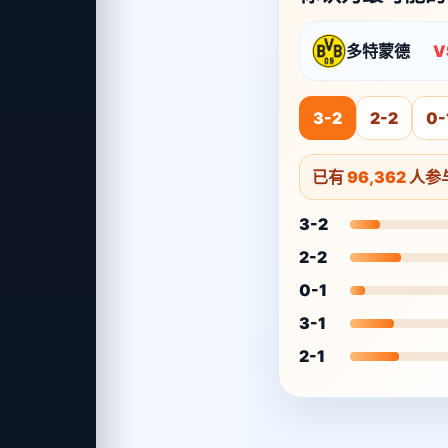
多特蒙德
V
3-2
2-2
0-
已有
96,362
人参
3-2
2-2
0-1
3-1
2-1