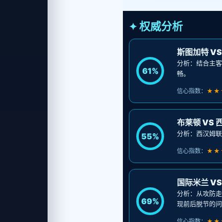
权威分析
斯图加特 V
分析：结合主客
61%
畅。
信心指数：
★★
布莱顿 VS
分析：西汉姆联
55%
信心指数：
★★
国际米兰 V
分析：从攻防走
69%
现前后脱节的问
信心指数：
★★